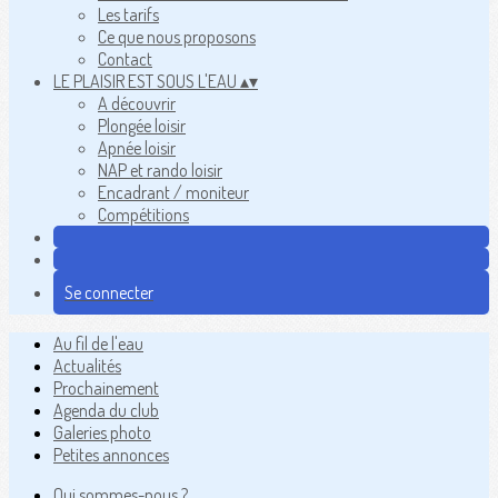
Les tarifs
Ce que nous proposons
Contact
LE PLAISIR EST SOUS L'EAU
▴
▾
A découvrir
Plongée loisir
Apnée loisir
NAP et rando loisir
Encadrant / moniteur
Compétitions
Se connecter
Au fil de l'eau
Actualités
Prochainement
Agenda du club
Galeries photo
Petites annonces
Qui sommes-nous ?