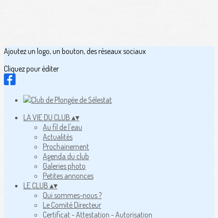
Ajoutez un logo, un bouton, des réseaux sociaux
Cliquez pour éditer
LA VIE DU CLUB
▴
▾
Au fil de l'eau
Actualités
Prochainement
Agenda du club
Galeries photo
Petites annonces
LE CLUB
▴
▾
Qui sommes-nous ?
Le Comité Directeur
Certificat - Attestation - Autorisation