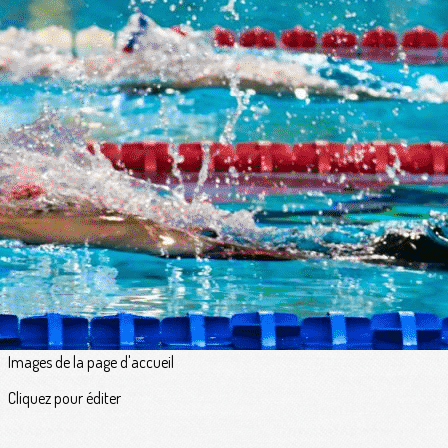
Exporter les lignes sélectionnées
Exporter toutes les colonnes
Exporter uniquement les colonnes affichées
Menu
<
>
Au fil de l'eau
Actualités
Prochainement
Agenda du club
Galeries photo
Petites annonces
?>
Images de la page d'accueil
Cliquez pour éditer