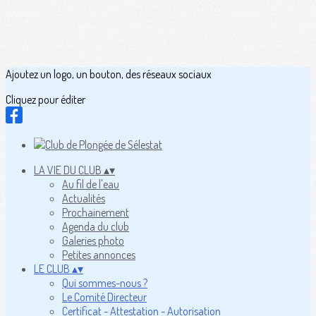
Ajoutez un logo, un bouton, des réseaux sociaux
Cliquez pour éditer
LA VIE DU CLUB
▴
▾
Au fil de l'eau
Actualités
Prochainement
Agenda du club
Galeries photo
Petites annonces
LE CLUB
▴
▾
Qui sommes-nous ?
Le Comité Directeur
Certificat - Attestation - Autorisation