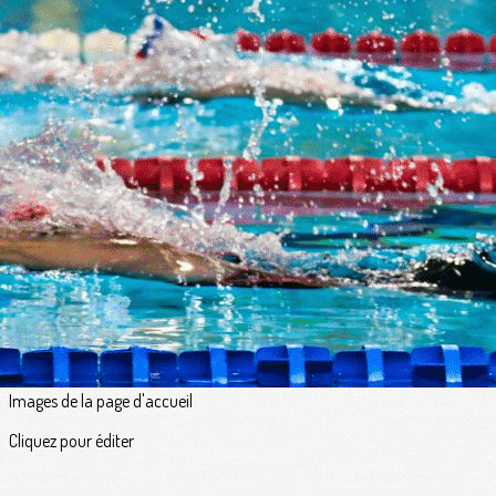
Exporter les lignes sélectionnées
Exporter toutes les colonnes
Exporter uniquement les colonnes affichées
Menu
<
>
Qui sommes-nous ?
Le Comité Directeur
Certificat - Attestation - Autorisation
Les tarifs
Ce que nous proposons
Contact
?>
Images de la page d'accueil
Cliquez pour éditer