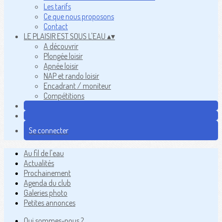
Les tarifs
Ce que nous proposons
Contact
LE PLAISIR EST SOUS L'EAU
▴
▾
A découvrir
Plongée loisir
Apnée loisir
NAP et rando loisir
Encadrant / moniteur
Compétitions
Se connecter
Au fil de l'eau
Actualités
Prochainement
Agenda du club
Galeries photo
Petites annonces
Qui sommes-nous ?