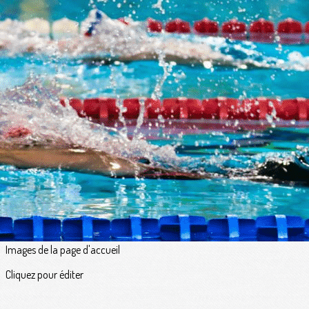
Exporter les lignes sélectionnées
Exporter toutes les colonnes
Exporter uniquement les colonnes affichées
Menu
<
>
Au fil de l'eau
Actualités
Prochainement
Agenda du club
Galeries photo
Petites annonces
?>
Images de la page d'accueil
Cliquez pour éditer