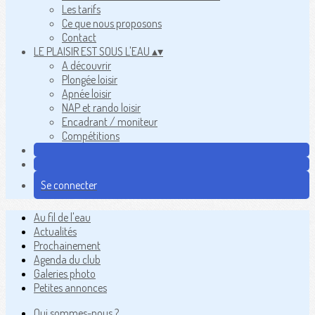
Les tarifs
Ce que nous proposons
Contact
LE PLAISIR EST SOUS L'EAU
▴
▾
A découvrir
Plongée loisir
Apnée loisir
NAP et rando loisir
Encadrant / moniteur
Compétitions
Se connecter
Au fil de l'eau
Actualités
Prochainement
Agenda du club
Galeries photo
Petites annonces
Qui sommes-nous ?