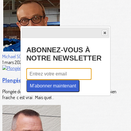
ABONNEZ-VOUS À
Michael SCHAEDELIN
NOTRE NEWSLETTER
1 mars 2026
Plongée Koba
M'abonner maintenant
Plongée du dimange matin , superbe visibilité dans une eau bien
fraiche c est vrai . Mais quel...