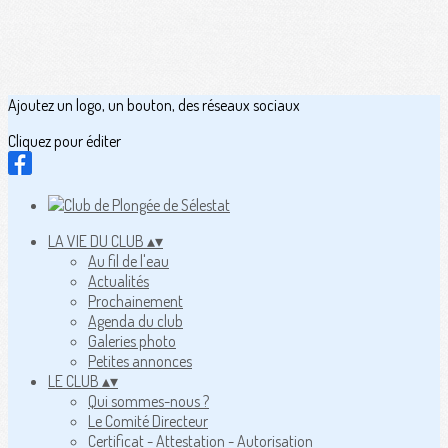
Ajoutez un logo, un bouton, des réseaux sociaux
Cliquez pour éditer
LA VIE DU CLUB
▴
▾
Au fil de l'eau
Actualités
Prochainement
Agenda du club
Galeries photo
Petites annonces
LE CLUB
▴
▾
Qui sommes-nous ?
Le Comité Directeur
Certificat - Attestation - Autorisation