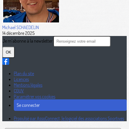
Michael SCHAEDELIN
14 décembre 2025
Je m'abonne à la newsletter
OK
Plan du site
Licences
Mentions légales
CGUV
Paramétrer vos cookies
Se connecter
Propulsé par AssoConnect, le logiciel des associations Sportives