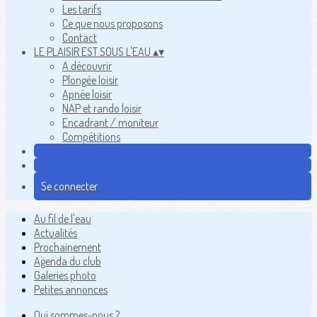
Les tarifs
Ce que nous proposons
Contact
LE PLAISIR EST SOUS L'EAU
▴
▾
A découvrir
Plongée loisir
Apnée loisir
NAP et rando loisir
Encadrant / moniteur
Compétitions
Se connecter
Au fil de l'eau
Actualités
Prochainement
Agenda du club
Galeries photo
Petites annonces
Qui sommes-nous ?