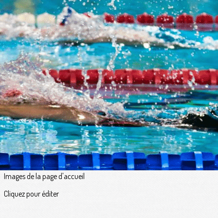
Exporter les lignes sélectionnées
Exporter toutes les colonnes
Exporter uniquement les colonnes affichées
Menu
<
>
Au fil de l'eau
Actualités
Prochainement
Agenda du club
Galeries photo
Petites annonces
?>
Images de la page d'accueil
Cliquez pour éditer