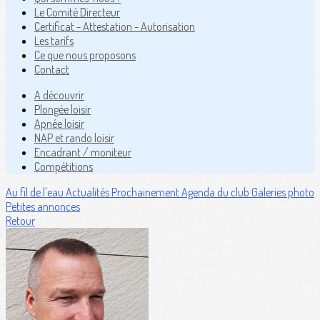
Le Comité Directeur
Certificat - Attestation - Autorisation
Les tarifs
Ce que nous proposons
Contact
A découvrir
Plongée loisir
Apnée loisir
NAP et rando loisir
Encadrant / moniteur
Compétitions
Au fil de l'eau
Actualités
Prochainement
Agenda du club
Galeries photo
Petites annonces
Retour