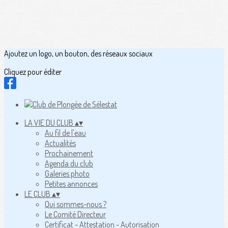
Ajoutez un logo, un bouton, des réseaux sociaux
Cliquez pour éditer
LA VIE DU CLUB
▴
▾
Au fil de l'eau
Actualités
Prochainement
Agenda du club
Galeries photo
Petites annonces
LE CLUB
▴
▾
Qui sommes-nous ?
Le Comité Directeur
Certificat - Attestation - Autorisation