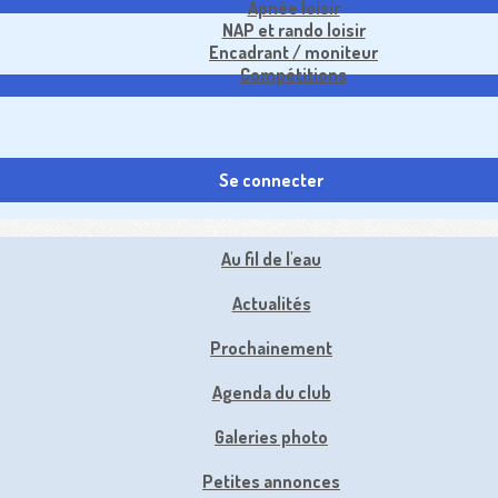
Apnée loisir
NAP et rando loisir
Encadrant / moniteur
Compétitions
Se connecter
Au fil de l'eau
Actualités
Prochainement
Agenda du club
Galeries photo
Petites annonces