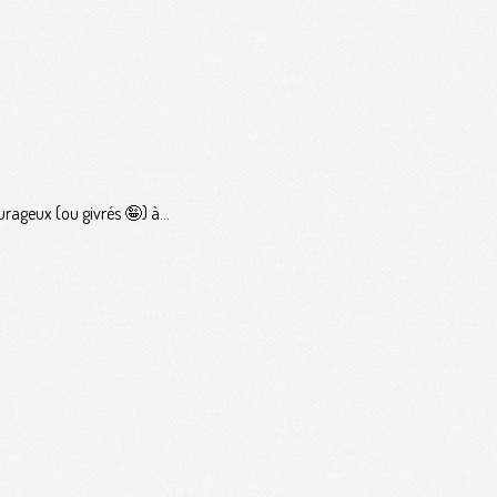
rageux (ou givrés 🤪) à...