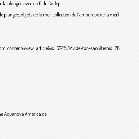
de la plongée avec un E du Codep.
e plongée, objets de la mer, collection de l’amoureux de la mer)
com_content&view=article&id=574%3Avide-ton-sac&Itemid=78
ine Aquanova America de...