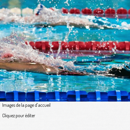
Exporter les lignes sélectionnées
Exporter toutes les colonnes
Exporter uniquement les colonnes affichées
Menu
<
>
Au fil de l'eau
Actualités
Prochainement
Agenda du club
Galeries photo
Petites annonces
?>
Images de la page d'accueil
Cliquez pour éditer